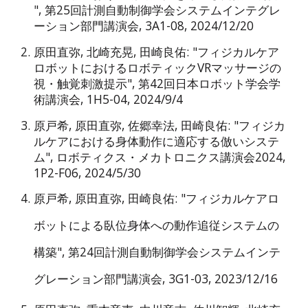
", 第25回計測自動制御学会システムインテグレ
ーション部門講演会, 3A1-08, 2024/12/20
原田直弥
, 北崎充晃, 田崎良佑: "フィジカルケア
ロボットにおけるロボティックVRマッサージの
視・触覚刺激提示", 第42回日本ロボット学会学
術講演会, 1H5-04, 2024/9/4
原戸希,
原田直弥
, 佐郷幸法, 田崎良佑: "フィジカ
ルケアにおける身体動作に適応する倣いシステ
ム", ロボティクス・メカトロニクス講演会2024,
1P2-F06, 2024/5/30
原戸希, 原田直弥, 田崎良佑: "フィジカルケアロ
ボットによる臥位身体への動作追従システムの
構築",
第24回計測自動制御学会システムインテ
グレーション部門講演会,
3G1-03, 2023/12/16