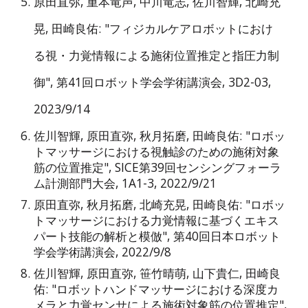
原田直弥, 重本竜声, 中川竜志, 佐川智輝, 北崎充
晃, 田崎良佑: "フィジカルケアロボットにおけ
る視・力覚情報による施術位置推定と指圧力制
御", 第41回ロボット学会学術講演会, 3D2-03,
2023/9/14
佐川智輝, 原田直弥, 秋月拓磨, 田崎良佑: "ロボッ
トマッサージにおける視触診のための施術対象
筋の位置推定", SICE第39回センシングフォーラ
ム計測部門大会, 1A1-3, 2022/9/21
原田直弥, 秋月拓磨, 北崎充晃, 田崎良佑: "ロボッ
トマッサージにおける力覚情報に基づくエキス
パート技能の解析と模倣", 第40回日本ロボット
学会学術講演会, 2022/9/8
佐川智輝, 原田直弥, 笹竹晴萌, 山下貴仁, 田崎良
佑: "ロボットハンドマッサージにおける深度カ
メラと力覚センサによる施術対象筋の位置推定",