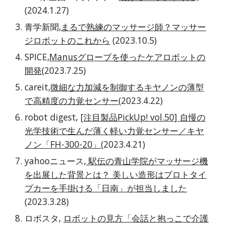
(2024
.
1
.
27)
青学新聞,
まるで熟練のマッサージ師？マッサー
ジロボットのこれから
(2023.10.5)
SPICE,
Manusグローブを使ったケアロボットの
開発
(2023.7.25)
careit,
微細な力加減を制御するキヤノンの薄型
で高精度の力覚センサー
(2023.4.22)
robot digest,
[注目製品PickUp! vol.50] 自慢の
光学技術で生んだ薄く軽い力覚センサー／キヤ
ノン「FH-300-20」
(2023.4.21)
yahooニュース,
駅伝の青山学院がマッサージ機
を出展した背景とは？ 美しい造形はプロトタイ
プカーを手掛ける「日南」が担当しました
(2023.3.28)
ロボスタ,
ロボットの見方「会話と抱っこで介護