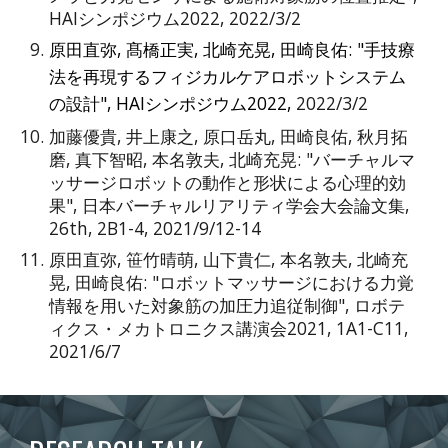
HAIシンポジウム2022, 2022/3/2
原田直弥, 髙橋正実, 北崎充晃, 田崎良佑: "手技療
法を再現するフィジカルケアロボットシステム
の設計", HAIシンポジウム2022,
2022/3/2
加藤優貴, 井上康之, 原口岳丸, 田崎良佑, 秋月拓
磨, 真下智昭, 本名敦夫, 北崎充晃: "バーチャルマ
ッサージロボットの動作と形状による心理的効
果", 日本バーチャルリアリティ学会大会論文集,
26th, 2B1-4, 2021/9/12-14
原田直弥, 笹竹晴萌, 山下貴仁, 本名敦夫, 北崎充
晃, 田崎良佑: "ロボットマッサージにおける力覚
情報を用いた対象筋の加圧力追従制御", ロボテ
ィクス・メカトロニクス講演会2021, 1A1-C11,
2021/6/7