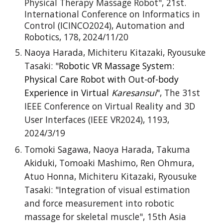
Physical Therapy Massage Robot",
21st.
International Conference on Informatics in
Control (ICINCO2024), Automation and
Robotics,
178,
2024/11/20
Naoya Harada, Michiteru Kitazaki, Ryousuke
Tasaki:
"
Robotic VR Massage System:
Physical Care Robot with Out-of-body
Experience in Virtual
Karesansui
"
,
The 31st
IEEE
Conference on Virtual Reality and 3D
User Interfaces (IEEE VR2024), 1193,
2024/3/19
Tomoki Sagawa, Naoya Harada, Takuma
Akiduki, Tomoaki Mashimo, Ren Ohmura,
Atuo Honna, Michiteru Kitazaki, Ryousuke
Tasaki: "Integration of visual estimation
and force measurement into robotic
massage for skeletal muscle", 15th Asia