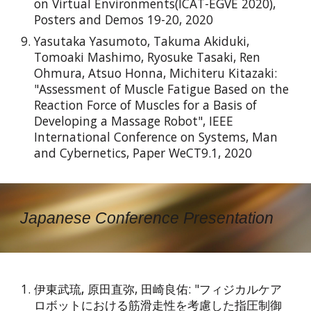
on Virtual Environments(ICAT-EGVE 2020),
Posters and Demos 19-20, 2020
Yasutaka Yasumoto, Takuma Akiduki,
Tomoaki Mashimo, Ryosuke Tasaki, Ren
Ohmura, Atsuo Honna, Michiteru Kitazaki:
"Assessment of Muscle Fatigue Based on the
Reaction Force of Muscles for a Basis of
Developing a Massage Robot", IEEE
International Conference on Systems, Man
and Cybernetics, Paper WeCT9.1, 2020
Japanese Conference Presentation
伊東武琉
,
原田直弥
, 田崎良佑: "フィジカルケア
ロボットにおける筋滑走性を考慮した指圧制御