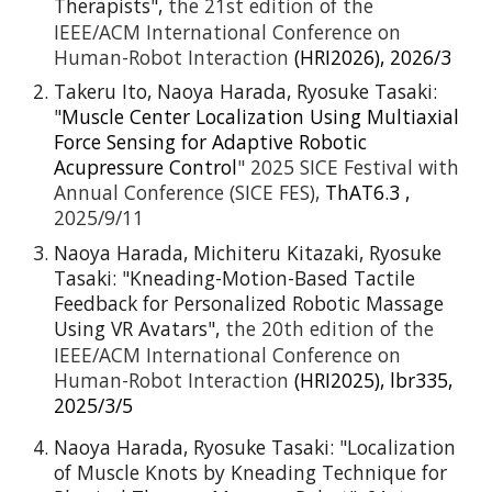
Therapists
",
the 2
1st
edition of the
IEEE/ACM International Conference on
Human-Robot Interaction
(HRI202
6
), 202
6
/3
Takeru Ito,
Naoya Harada
, Ryosuke Tasaki:
"
Muscle Center Localization Using Multiaxial
Force Sensing for Adaptive Robotic
Acupressure Control
" 2025 SICE Festival with
Annual Conference (SICE FES),
ThAT6.3
,
2025/9/11
Naoya Harada
, Michiteru Kitazaki, Ryosuke
Tasaki: "Kneading-Motion-Based Tactile
Feedback for Personalized Robotic Massage
Using VR Avatars",
the 20th edition of the
IEEE/ACM International Conference on
Human-Robot Interaction
(HRI2025), lbr335,
2025/3/5
Naoya Harada,
Ryosuke Tasaki:
"Localization
of Muscle Knots by Kneading Technique for