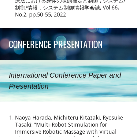
療法における身体の状態推定と制御“, システム/
制御/情報，システム制御情報学会誌, Vol.66,
No.2, pp.50-55, 2022
CONFERENCE PRESENTATION
International Conference Paper and
Presentation
Naoya Harada
, Michiteru Kitazaki, Ryosuke
Tasaki: "
Multi-Robot Stimulation for
Immersive Robotic Massage with Virtual