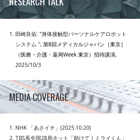
RESEARCH TALK
田崎良佑: "身体接触型パーソナルケアロボット
システム ",
第8回メディカルジャパン［東京］
（医療・介護・薬局Week 東京）
招待講演
,
2025/10/3
MEDIA COVERAGE
NHK 「あさイチ」(2025.10.20)
TBS系全国28局ネット「
助けて！ミライくん
」